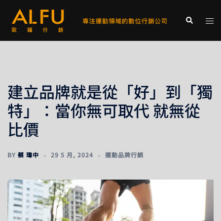
跳
至
Tog
Search
主
men
要
內
容
建立品牌就是從「好」到「獨
特」：當你無可取代 就無從
比價
BY
蔡 瑋中
29 5 月, 2024
運動品牌行銷