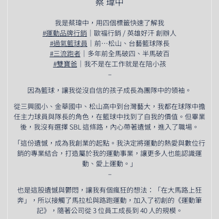
蔡 瑋中
我是蔡瑋中，用四個標籤快速了解我
#運動品牌行銷
｜歐福行銷 / 英雄好汗 創辦人
#過氣籃球員
｜前⋯松山、台藝籃球隊長
#三流跑者
｜多年前全馬破四、半馬破百
#雙寶爸
｜我不是在工作就是在陪小孩
–
因為籃球，讓我從沒自信的孩子成長為團隊中的領袖。
從三興國小、金華國中、松山高中到台灣藝大，我都在球隊中擔
任主力球員與隊長的角色，在籃球中找到了自我的價值。但畢業
後，我沒有選擇 SBL 這條路，內心帶著遺憾，進入了職場。
「這份遺憾，成為我創業的起點。我決定將運動的熱愛與數位行
銷的專業結合，打造屬於我的運動事業，讓更多人也能認識運
動、愛上運動。」
–
也是這股遺憾與鬱悶，讓我有個瘋狂的想法：「在大馬路上狂
奔」，所以接觸了馬拉松與路跑運動，加入了初創的《運動筆
記》，隨著公司從 3 位員工成長到 40 人的規模。