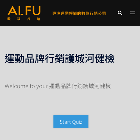
跳
至
Tog
Search
主
men
要
內
容
運動品牌行銷護城河健檢
Welcome to your 運動品牌行銷護城河健檢
Start Quiz