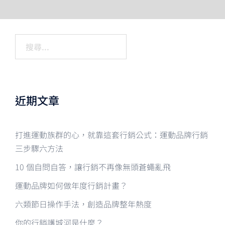
搜
尋
關
鍵
字:
近期文章
打進運動族群的心，就靠這套行銷公式：運動品牌行銷
三步驟六方法
10 個自問自答，讓行銷不再像無頭蒼蠅亂飛
運動品牌如何做年度行銷計畫？
六類節日操作手法，創造品牌整年熱度
你的行銷護城河是什麼？