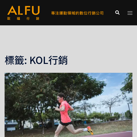
跳
至
Tog
Search
主
men
要
內
容
標籤:
KOL行銷